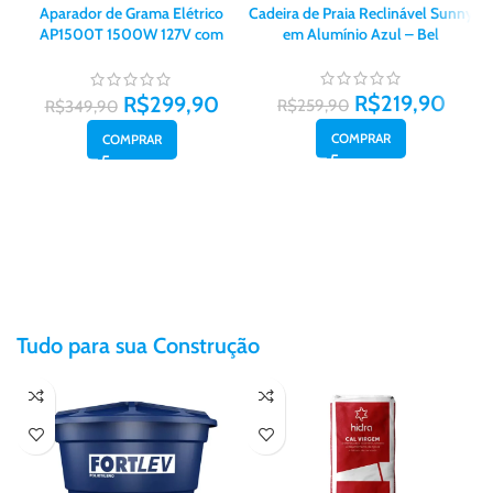
Aparador de Grama Elétrico
Cadeira de Praia Reclinável Sunny
Ca
AP1500T 1500W 127V com
em Alumínio Azul – Bel
Diâmetro de Corte de 280mm –
Tramontina
R$
219,90
R$
299,90
R$
259,90
R$
349,90
COMPRAR
COMPRAR
Tudo para sua Construção
150L