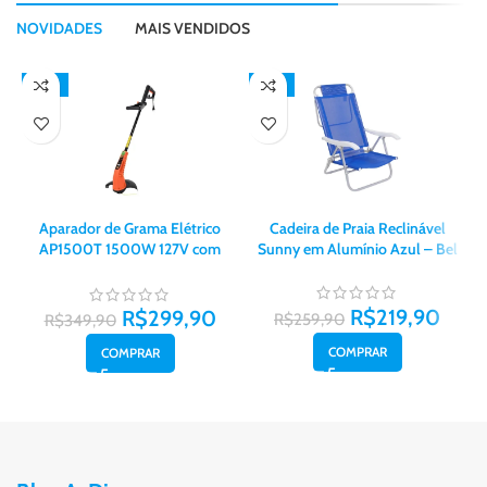
NOVIDADES
MAIS VENDIDOS
-14%
-15%
Aparador de Grama Elétrico
Cadeira de Praia Reclinável
AP1500T 1500W 127V com
Sunny em Alumínio Azul – Bel
Diâmetro de Corte de 280mm –
Tramontina
R$
219,90
R$
299,90
R$
259,90
R$
349,90
COMPRAR
COMPRAR