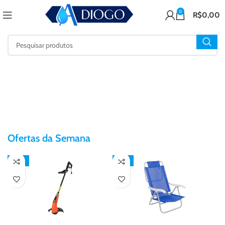
0
R$
0,00
Ofertas da Semana
-14%
-15%