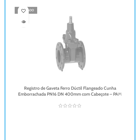
ESGOTADO
ES
Registro de Gaveta Ferro Dúctil Flangeado Cunha
Emborrachada PN16 DN 400mm com Cabeçote – PAM
De
b