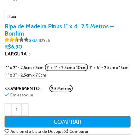
J.Itaú
Ripa de Madeira Pinus 1″ x 4″ 2,5 Metros –
Bonfim
SKU:
112926
R$
6,90
LARGURA
1" x 2" - 2,5cm x 5cm
1" x 4" - 2,5cm x 10cm
1" x 6" - 2,5cm x 15cm
1" x 3" - 2,5cm x 7,5cm
COMPRIMENTO
2,5 Metros
Em estoque
COMPRAR
Adicional á Lista de Desejos
Comparar