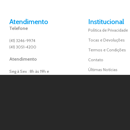
Atendimento
Institucional
Telefone
Política de Privacidade
Tocas e Devoluções
(41) 3246-9974
(41) 3051-4200
Termos e Condições
Atendimento
Contato
Últimas Notícias
Seg à Sex : 8h às 19h e
Sábado : 8:00 ás 18:00
Mapa do Site
E-mail Contato
contato@adiogo.com.br