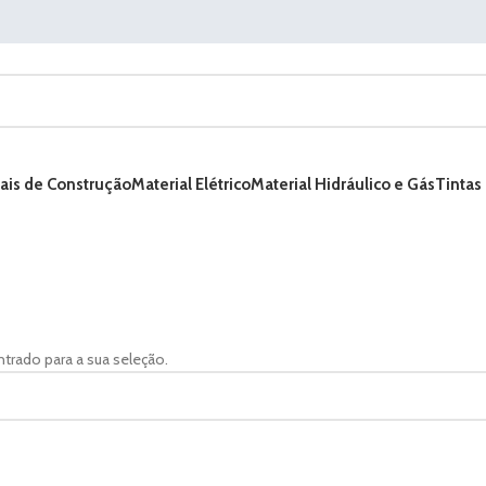
ais de Construção
Material Elétrico
Material Hidráulico e Gás
Tintas
rado para a sua seleção.