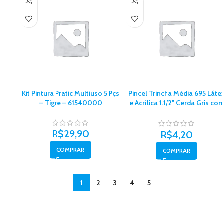
Kit Pintura Pratic Multiuso 5 Pçs
Pincel Trincha Média 695 Láte
– Tigre – 61540000
e Acrílica 1.1/2″ Cerda Gris co
Cabo Anzol – Tigre – 606950
R$
29,90
R$
4,20
COMPRAR
COMPRAR
1
2
3
4
5
→