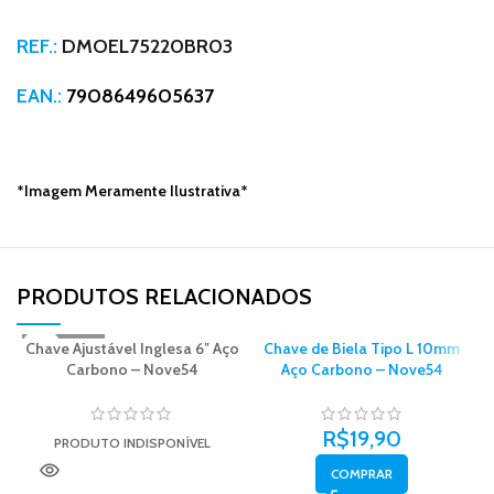
REF.:
DMOEL75220BR03
EAN.:
7908649605637
*Imagem Meramente Ilustrativa*
PRODUTOS RELACIONADOS​
Chave Ajustável Inglesa 6″ Aço
ESGOTADO
Chave de Biela Tipo L 10mm
Carbono – Nove54
Aço Carbono – Nove54
R$
19,90
PRODUTO INDISPONÍVEL
COMPRAR