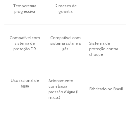
Temperatura
12 meses de
progressiva
garantia
Compatível com
Compatível com
sistema de
sistema solar e a
Sistema de
proteção DR
gás
proteção contra
choque
Uso racional de
Acionamento
água
com baixa
Fabricado no Brasil
pressão d’água (1
m.c.a.)