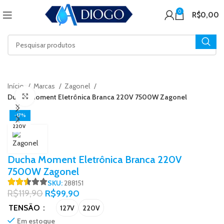
0
R$
0,00
Início
Marcas
Zagonel
Click to enlarge
Ducha Moment Eletrônica Branca 220V 7500W Zagonel
-17%
220V
Ducha Moment Eletrônica Branca 220V
7500W Zagonel
SKU:
288151
R$
119,90
R$
99,90
TENSÃO
127V
220V
Em estoque