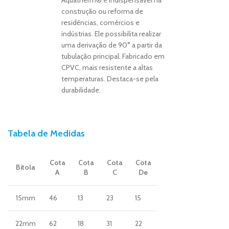
construção ou reforma de
residências, comércios e
indústrias. Ele possibilita realizar
uma derivação de 90° a partir da
tubulação principal. Fabricado em
CPVC, mais resistente a altas
temperaturas. Destaca-se pela
durabilidade.
Tabela de Medidas
Cota
Cota
Cota
Cota
Bitola
A
B
C
De
15mm
46
13
23
15
22mm
62
18
31
22