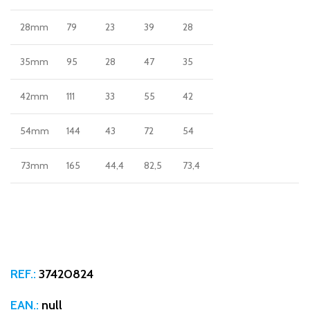
28mm
79
23
39
28
35mm
95
28
47
35
42mm
111
33
55
42
54mm
144
43
72
54
73mm
165
44,4
82,5
73,4
REF.:
37420824
EAN.:
null