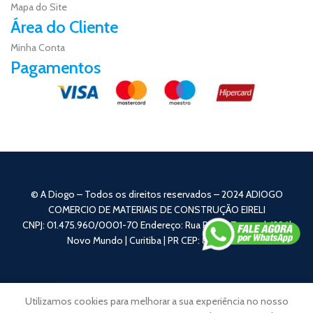
Mapa do Site
Área do Cliente
Minha Conta
Pagamentos
© A Diogo – Todos os direitos reservados – 2024 ADIOGO
COMERCIO DE MATERIAIS DE CONSTRUÇÃO EIRELI
CNPJ: 01.475.960/0001-70 Endereço: Rua Pedro Zagonel, 1396|
Novo Mundo | Curitiba | PR CEP: 81050-110
0
Utilizamos cookies para melhorar a sua experiência no nosso
Loja
Carrinho
Minha Conta