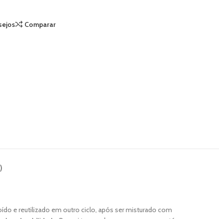
sejos
Comparar
)
ído e reutilizado em outro ciclo, após ser misturado com