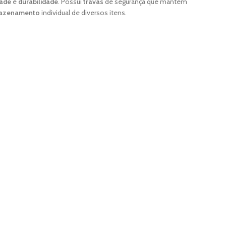
dade
e
durabilidade
. Possui
travas
de segurança que mantém
azenamento
individual de diversos itens.