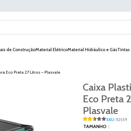
ais de Construção
Material Elétrico
Material Hidráulico e Gás
Tintas
ra Eco Preta 27 Litros – Plasvale
Caixa Plast
Eco Preta 2
Plasvale
SKU:
112559
TAMANHO