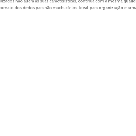
ilizados não altera as suas características, continua com a mesma
quali
ormato dos dedos para não machucá-los. Ideal para
organização
e
arm