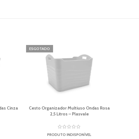
ESGOTADO
ESGOTA
das Cinza
Cesto Organizador Multiuso Ondas Rosa
Cesto Org
2,5 Litros – Plasvale
PRODUTO INDISPONÍVEL