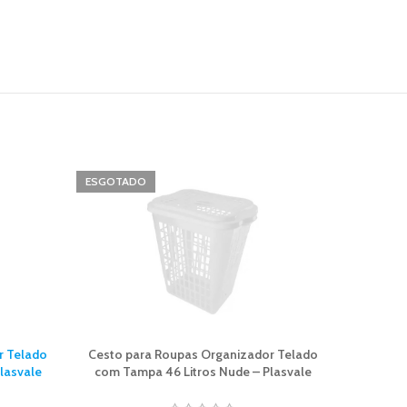
ESGOTADO
r Telado
Cesto para Roupas Organizador Telado
Organizad
lasvale
com Tampa 46 Litros Nude – Plasvale