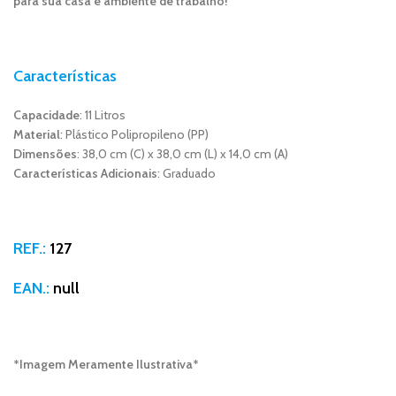
para sua casa e ambiente de trabalho!
Características
Capacidade
: 11 Litros
Material
: Plástico Polipropileno (PP)
Dimensões
: 38,0 cm (C) x 38,0 cm (L) x 14,0 cm (A)
Características Adicionais
: Graduado
REF.:
127
EAN.:
null
*Imagem Meramente Ilustrativa*