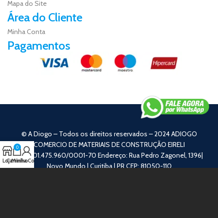
Mapa do Site
Área do Cliente
Minha Conta
Pagamentos
© A Diogo – Todos os direitos reservados – 2024 ADIOGO
COMERCIO DE MATERIAIS DE CONSTRUÇÃO EIRELI
0
CNPJ: 01.475.960/0001-70 Endereço: Rua Pedro Zagonel, 1396|
Loja
Carrinho
Minha Conta
Novo Mundo | Curitiba | PR CEP: 81050-110
Utilizamos cookies para melhorar a sua experiência no nosso