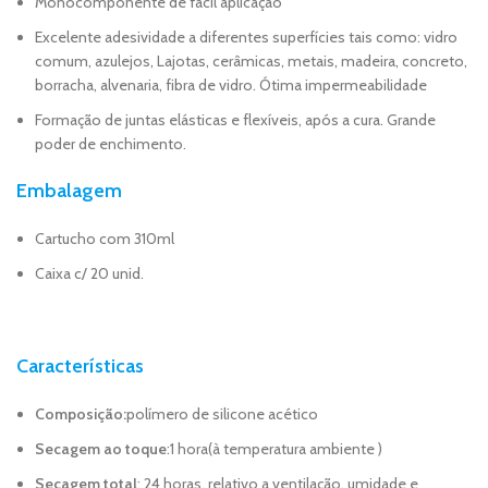
Monocomponente de fácil aplicação
Excelente adesividade a diferentes superfícies tais como: vidro
comum, azulejos, Lajotas, cerâmicas, metais, madeira, concreto,
borracha, alvenaria, fibra de vidro. Ótima impermeabilidade
Formação de juntas elásticas e flexíveis, após a cura. Grande
poder de enchimento.
Embalagem
Cartucho com 310ml
Caixa c/ 20 unid.
Características
Composição:
polímero de silicone acético
Secagem ao toque
:1 hora(à temperatura ambiente )
Secagem total
: 24 horas, relativo a ventilação, umidade e