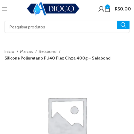
0
R$
0,00
Início
Marcas
Selabond
Silicone Poliuretano PU40 Flex Cinza 400g – Selabond