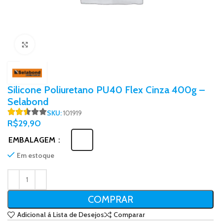
Click to enlarge
Silicone Poliuretano PU40 Flex Cinza 400g –
Selabond
SKU:
101919
R$
29,90
EMBALAGEM
Em estoque
COMPRAR
Adicional á Lista de Desejos
Comparar