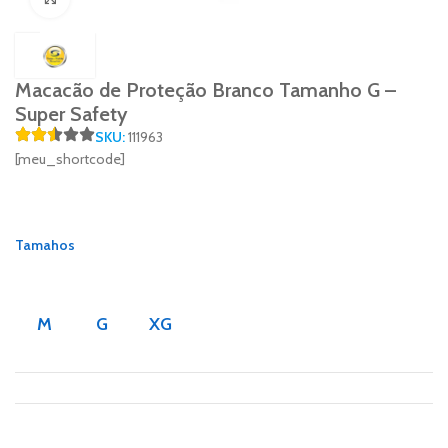
Macacão de Proteção Branco Tamanho G –
Super Safety
SKU:
111963
[meu_shortcode]
Tamahos
M
G
XG