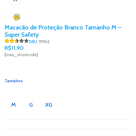
Macacão de Proteção Branco Tamanho M –
Super Safety
SKU:
111962
R$
11,90
[meu_shortcode]
Tamahos
M
G
XG