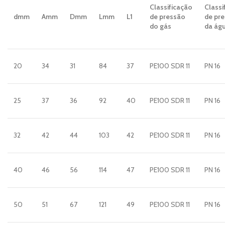
Classificação
Classi
dmm
Amm
Dmm
Lmm
L1
de pressão
de pr
do gás
da ág
20
34
31
84
37
PE100 SDR 11
PN 16
25
37
36
92
40
PE100 SDR 11
PN 16
32
42
44
103
42
PE100 SDR 11
PN 16
40
46
56
114
47
PE100 SDR 11
PN 16
50
51
67
121
49
PE100 SDR 11
PN 16