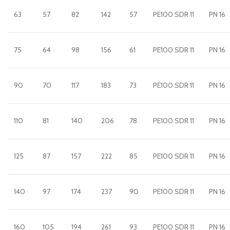
63
57
82
142
57
PE100 SDR 11
PN 16
75
64
98
156
61
PE100 SDR 11
PN 16
90
70
117
183
73
PE100 SDR 11
PN 16
110
81
140
206
78
PE100 SDR 11
PN 16
125
87
157
222
85
PE100 SDR 11
PN 16
140
97
174
237
90
PE100 SDR 11
PN 16
160
105
194
261
93
PE100 SDR 11
PN 16