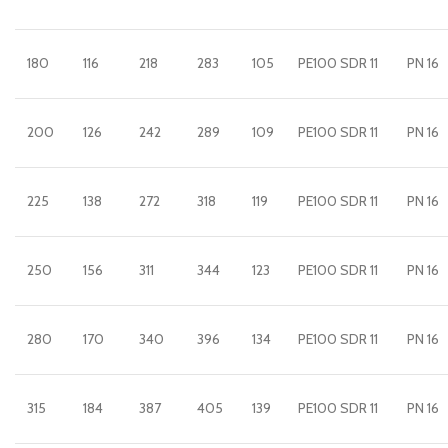
180
116
218
283
105
PE100 SDR 11
PN 16
200
126
242
289
109
PE100 SDR 11
PN 16
225
138
272
318
119
PE100 SDR 11
PN 16
250
156
311
344
123
PE100 SDR 11
PN 16
280
170
340
396
134
PE100 SDR 11
PN 16
315
184
387
405
139
PE100 SDR 11
PN 16