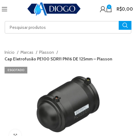
0
R$
0,00
Início
Marcas
Plasson
Cap Eletrofusão PE100 SDR11 PN16 DE 125mm – Plasson
ESGOTADO
Click to enlarge