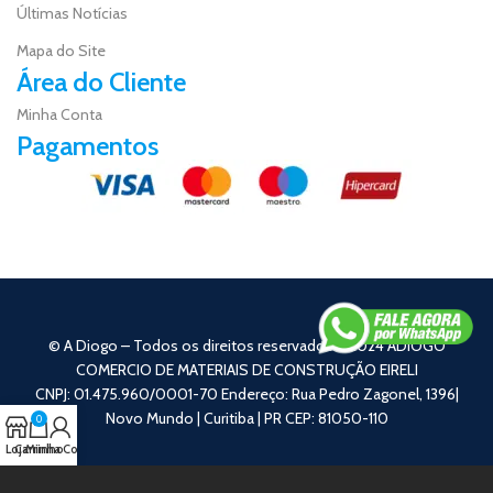
Últimas Notícias
Mapa do Site
Área do Cliente
Minha Conta
Pagamentos
© A Diogo – Todos os direitos reservados – 2024 ADIOGO
COMERCIO DE MATERIAIS DE CONSTRUÇÃO EIRELI
CNPJ: 01.475.960/0001-70 Endereço: Rua Pedro Zagonel, 1396|
Novo Mundo | Curitiba | PR CEP: 81050-110
0
Loja
Carrinho
Minha Conta