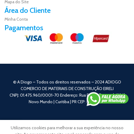
Mapa do Site
Área do Cliente
Minha Conta
Pagamentos
© A Diogo – Todos os direitos reservados – 2024 ADIOGO
COMERCIO DE MATERIAIS DE CONSTRUÇÃO EIRELI
CNPJ: 01.475.960/0001-70 Endereço: Rua Pedro Zagonel, 1396|
Novo Mundo | Curitiba | PR CEP: 81050-110
0
Utilizamos cookies para melhorar a sua experiência no nosso
Loja
Carrinho
Minha Conta