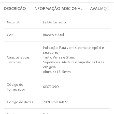
DESCRIÇÃO
INFORMAÇÃO ADICIONAL
AVALIAÇÕES 
Material
Lã De Carneiro
Cor
Branco e Azul
Indicação: Para verniz, esmalte, epóxi e
seladores.
Características
Tinta: Verniz e Stain.
Técnicas
Superfícies: Madeira e Superfícies Lisas
em geral.
Altura da Lã: 5mm
Código do
61379090
Fornecedor
Código de Barras
7891395036872