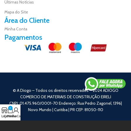
Últimas Notícias
Mapa do Site
Área do Cliente
Minha Conta
Pagamentos
© A Diogo – Todos os direitos reservados – 2024 ADIOGO
COMERCIO DE MATERIAIS DE CONSTRUÇÃO EIRELI
CNPJ: 01.475.960/0001-70 Endereço: Rua Pedro Zagonel, 1396|
0
Novo Mundo | Curitiba | PR CEP: 81050-110
Loja
Carrinho
Minha Conta