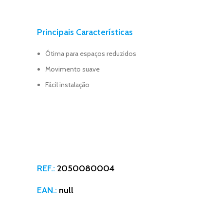
Principais Características
Ótima para espaços reduzidos
Movimento suave
Fácil instalação
REF.:
2050080004
EAN.:
null