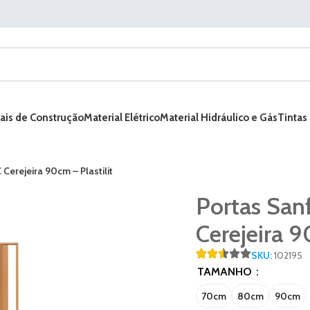
ais de Construção
Material Elétrico
Material Hidráulico e Gás
Tintas
Cerejeira 90cm – Plastilit
Portas San
Cerejeira 9
SKU:
102195
TAMANHO
70cm
80cm
90cm