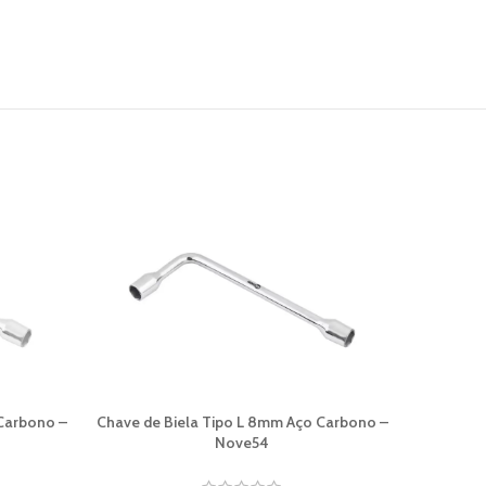
 Carbono –
Chave de Biela Tipo L 8mm Aço Carbono –
Trena 
Nove54
M