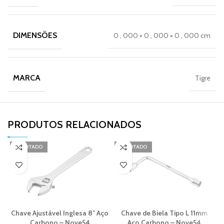
DIMENSÕES
0
,
000 × 0
,
000 × 0
,
000 cm
MARCA
Tigre
PRODUTOS RELACIONADOS​
ESGOTADO
ESGOTADO
Chave Ajustável Inglesa 8″ Aço
Chave de Biela Tipo L 11mm
Carbono – Nove54
Aço Carbono – Nove54