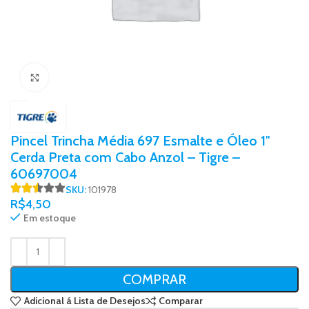
Click to enlarge
Pincel Trincha Média 697 Esmalte e Óleo 1″
Cerda Preta com Cabo Anzol – Tigre –
60697004
SKU:
101978
R$
4,50
Em estoque
COMPRAR
Adicional á Lista de Desejos
Comparar