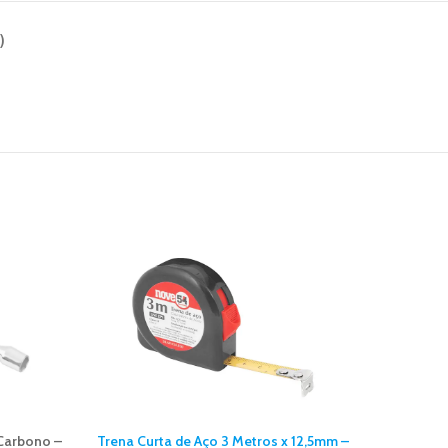
)
 Carbono –
Trena Curta de Aço 3 Metros x 12,5mm –
Trena C