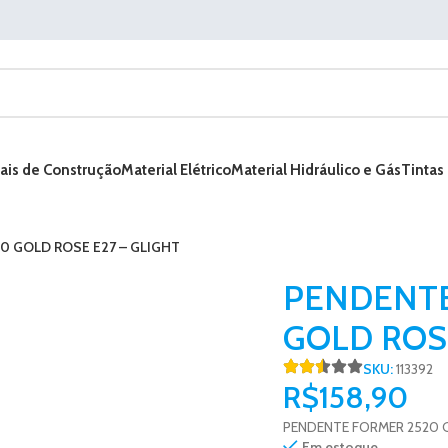
ais de Construção
Material Elétrico
Material Hidráulico e Gás
Tintas
0 GOLD ROSE E27 – GLIGHT
PENDENTE
GOLD ROSE
SKU:
113392
R$
158,90
PENDENTE FORMER 2520 G
Em estoque