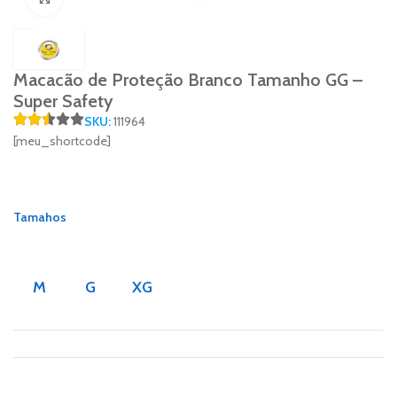
Macacão de Proteção Branco Tamanho GG –
Super Safety
SKU:
111964
[meu_shortcode]
Tamahos
M
G
XG