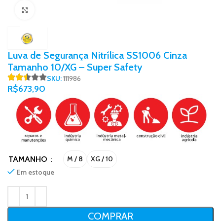
Click to enlarge
Luva de Segurança Nitrílica SS1006 Cinza
Tamanho 10/XG – Super Safety
SKU:
111986
R$
673,90
TAMANHO
M / 8
XG / 10
Em estoque
COMPRAR