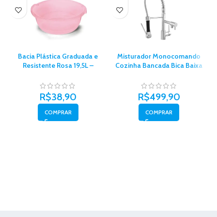
Bacia Plástica Graduada e
Misturador Monocomando
T
Resistente Rosa 19,5L –
Cozinha Bancada Bica Baixa
A
Plasvale
Flexível Gourmet 2087 1/4″
Volta – Metais Perola
R$
38,90
R$
499,90
COMPRAR
COMPRAR