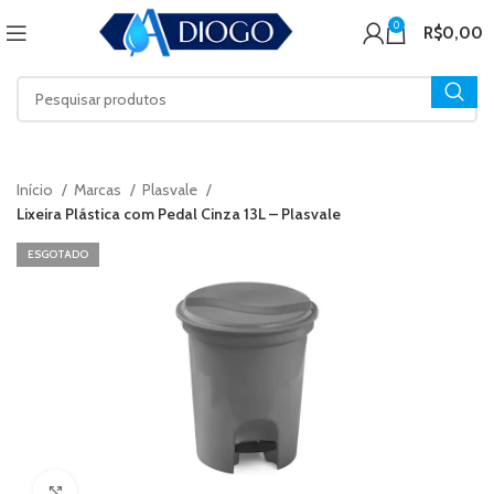
0
R$
0,00
Início
Marcas
Plasvale
Lixeira Plástica com Pedal Cinza 13L – Plasvale
ESGOTADO
Click to enlarge