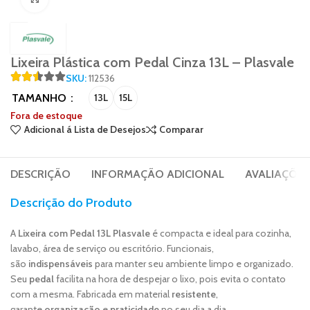
Lixeira Plástica com Pedal Cinza 13L – Plasvale
SKU:
112536
TAMANHO
13L
15L
Fora de estoque
Adicional á Lista de Desejos
Comparar
DESCRIÇÃO
INFORMAÇÃO ADICIONAL
AVALIAÇÕES 
Descrição do Produto
A
Lixeira com Pedal 13L Plasvale
é compacta e ideal para cozinha,
lavabo, área de serviço ou escritório. Funcionais,
são
indispensáveis
para manter seu ambiente limpo e organizado.
Seu
pedal
facilita na hora de despejar o lixo, pois evita o contato
com a mesma. Fabricada em material
resistente
,
garante
organização
e
praticidade
no seu dia a dia.