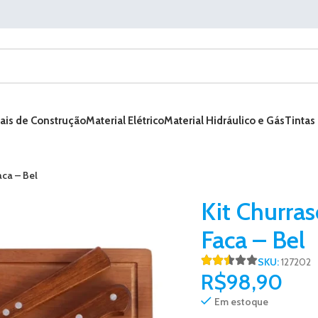
ais de Construção
Material Elétrico
Material Hidráulico e Gás
Tintas
aca – Bel
Kit Churra
Faca – Bel
SKU:
127202
R$
98,90
Em estoque