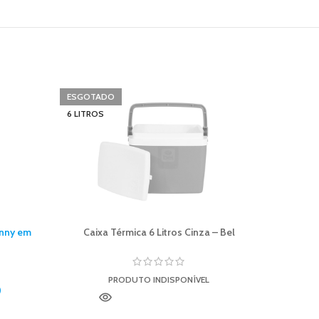
ESGOTADO
Churra
6 LITROS
unny em
Caixa Térmica 6 Litros Cinza – Bel
PRODUTO INDISPONÍVEL
0