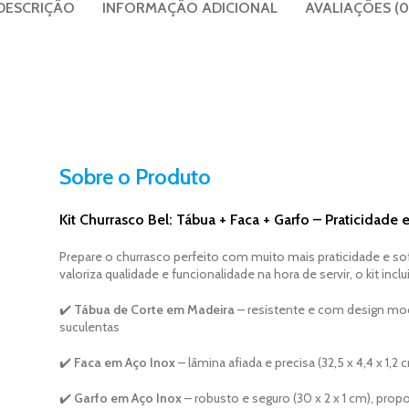
DESCRIÇÃO
INFORMAÇÃO ADICIONAL
AVALIAÇÕES (0
Sobre o Produto
Kit Churrasco Bel: Tábua + Faca + Garfo – Praticidade e
Prepare o churrasco perfeito com muito mais praticidade e sof
valoriza qualidade e funcionalidade na hora de servir, o kit inclui
✔️
Tábua de Corte em Madeira
– resistente e com design mode
suculentas
✔️
Faca em Aço Inox
– lâmina afiada e precisa (32,5 x 4,4 x 1,2 
✔️
Garfo em Aço Inox
– robusto e seguro (30 x 2 x 1 cm), pro