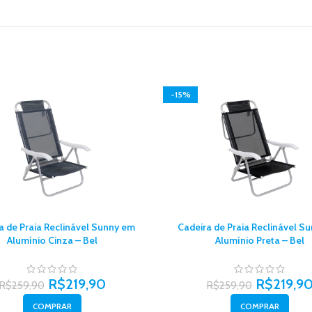
-15%
a de Praia Reclinável Sunny em
Cadeira de Praia Reclinável S
Alumínio Cinza – Bel
Alumínio Preta – Bel
R$
219,90
R$
219,9
R$
259,90
R$
259,90
COMPRAR
COMPRAR