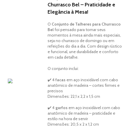
Churrasco Bel – Praticidade e
Elegância à Mesa!
O
Conjunto de Talheres para Churrasco
Bel
foi pensado para tornar seus
momentos à mesa ainda mais especiais,
seja no churrasco de domingo ou em
refeições do dia a dia. Com design rústico
e funcional, une durabilidade e conforto
em cada detalhe.
O conjunto inclui:
✔️ 4
facas
em aço inoxidável com cabo
anatômico de madeira – cortes firmes e
precisos
Dimensões: 22,1 x 2,2 x 1,5 cm
✔️ 4
garfos
em aço inoxidável com cabo
anatômico de madeira – praticidade e
estilo na hora de servir
Dimensões: 20,5 x 2 x 1,2 cm