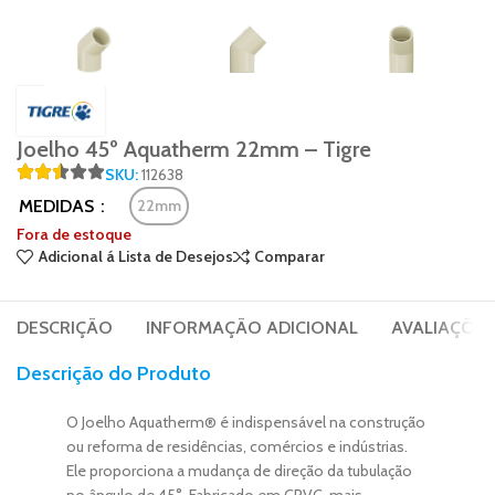
Joelho 45º Aquatherm 22mm – Tigre
SKU:
112638
MEDIDAS
22mm
Fora de estoque
Adicional á Lista de Desejos
Comparar
DESCRIÇÃO
INFORMAÇÃO ADICIONAL
AVALIAÇÕES 
Descrição do Produto
O Joelho Aquatherm® é indispensável na construção
ou reforma de residências, comércios e indústrias.
Ele proporciona a mudança de direção da tubulação
no ângulo de 45°. Fabricado em CPVC, mais