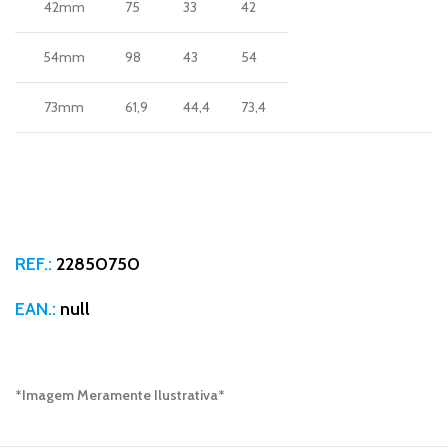
42mm
75
33
42
54mm
98
43
54
73mm
61,9
44,4
73,4
REF.:
22850750
EAN.:
null
*Imagem Meramente Ilustrativa*