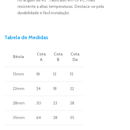
resistente a altas temperaturas. Destaca-se pela
durabilidade e fácil instalação.
Tabela de Medidas
Cota
Cota
Cota
Bitola
A
B
De
15mm
18
13
15
22mm
24
18
22
28mm
30
23
28
35mm
64
28
35