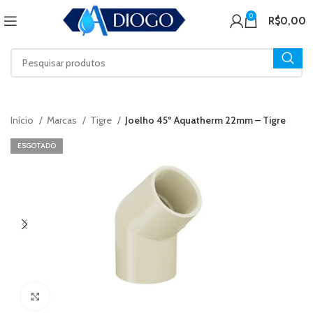
0
R$
0,00
Início
Marcas
Tigre
Joelho 45º Aquatherm 22mm – Tigre
ESGOTADO
Click to enlarge