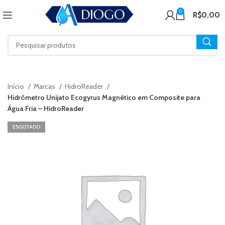
0
R$
0,00
Início
Marcas
HidroReader
Hidrômetro Unijato Ecogyrus Magnético em Composite para
Água Fria – HidroReader
ESGOTADO