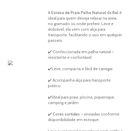
A
Esteira de Praia Palha Natural
da
Bel
é
ideal para quem deseja relaxar na areia,
no gramado ou onde preferir. Leve e
dobrável, ela vem com alça para
transporte, facilitando o uso em qualquer
passeio.
✔️ Confeccionada em palha natural –
resistente e confortável
✔️Leve, compacta e fácil de carregar
✔️ Acompanha alça para transporte
prático
✔️Ideal para praia, piscina, piquenique,
camping e jardim
✔️
Cores sortidas
– enviadas conforme
disponibilidade em estoque
Leve o essencial para relaxar com estilo e