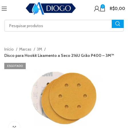
0
R$
0,00
Início
Marcas
3M
Disco para Hookit Lixamento a Seco 216U Grão P400 – 3M™
ESGOTADO
Click to enlarge