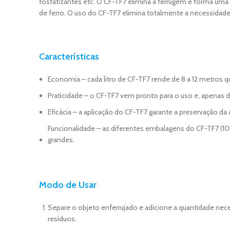
fosfatizantes etc. O CF-TF7 elimina a ferrugem e forma uma pe
de ferro. O uso do CF-TF7 elimina totalmente a necessidad
Características
Economia – cada litro de CF-TF7 rende de 8 a 12 metros 
Praticidade – o CF-TF7 vem pronto para o uso e, apenas d
Eficácia – a aplicação do CF-TF7 garante a preservação da á
Funcionalidade – as diferentes embalagens do CF-TF7 (100
grandes.
Modo de Usar
Separe o objeto enferrujado e adicione a quantidade nece
resíduos.