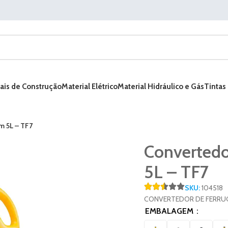
ais de Construção
Material Elétrico
Material Hidráulico e Gás
Tintas
m 5L – TF7
Convertedo
5L – TF7
SKU:
104518
CONVERTEDOR DE FERRUG
EMBALAGEM