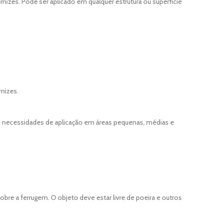
ernizes. Pode ser aplicado em qualquer estrutura ou superfície
rnizes.
rias necessidades de aplicação em áreas pequenas, médias e
re a ferrugem. O objeto deve estar livre de poeira e outros