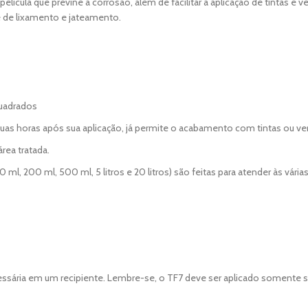
lícula que previne a corrosão, além de facilitar a aplicação de tintas e v
e de lixamento e jateamento.
quadrados
uas horas após sua aplicação, já permite o acabamento com tintas ou ve
rea tratada.
 ml, 200 ml, 500 ml, 5 litros e 20 litros) são feitas para atender às vá
ssária em um recipiente. Lembre-se, o TF7 deve ser aplicado somente sob