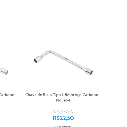
 Carbono –
Chave de Biela Tipo L 8mm Aço Carbono –
Trena C
Nove54
R$
22,50
COMPRAR