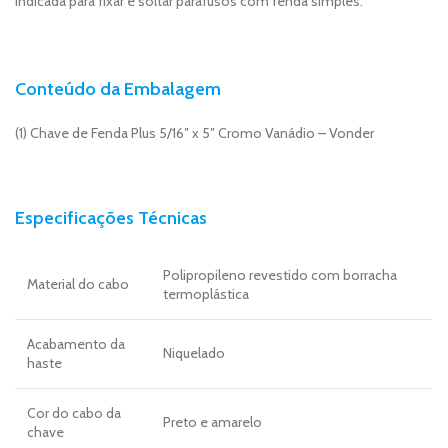
Indicada para fixar e soltar parafusos com fenda simples.
Conteúdo da Embalagem
(1) Chave de Fenda Plus 5/16″ x 5″ Cromo Vanádio – Vonder
Especificações Técnicas
Polipropileno revestido com borracha
Material do cabo
termoplástica
Acabamento da
Niquelado
haste
Cor do cabo da
Preto e amarelo
chave