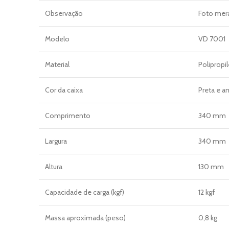
Observação
Foto mera
Modelo
VD 7001
Material
Polipropi
Cor da caixa
Preta e a
Comprimento
340 mm
Largura
340 mm
Altura
130 mm
Capacidade de carga (kgf)
12 kgf
Massa aproximada (peso)
0,8 kg