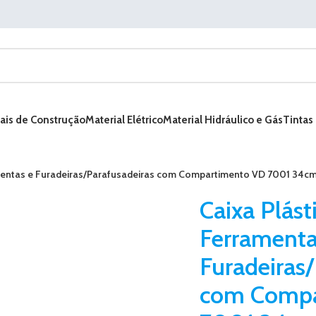
ais de Construção
Material Elétrico
Material Hidráulico e Gás
Tintas
amentas e Furadeiras/Parafusadeiras com Compartimento VD 7001 34cm
Caixa Plást
Ferramenta
Furadeiras
com Compa