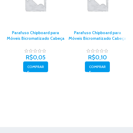
Parafuso Chipboard para
Parafuso Chipboard para
Móveis Bicromatizado Cabeça
Móveis Bicromatizado Cabeça
M
Chata Phillips 3,0 x 14 –
Chata Phillips 4,0 x 16 com
Belenus
10un – Belenus
R$
0,05
R$
0,10
COMPRAR
COMPRAR