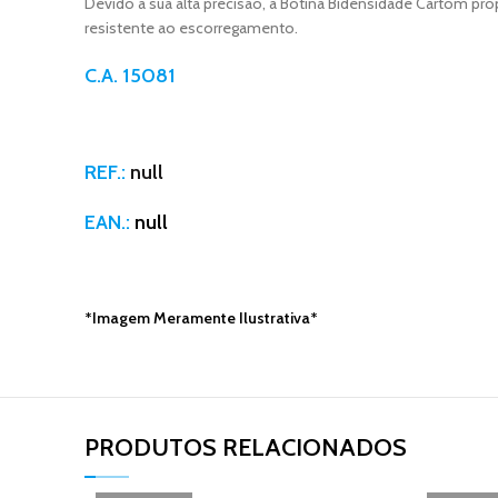
Devido a sua alta precisão, a Botina Bidensidade Cartom pro
resistente ao escorregamento.
C.A. 15081
REF.:
null
EAN.:
null
*Imagem Meramente Ilustrativa*
PRODUTOS RELACIONADOS​