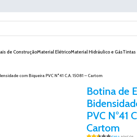
ais de Construção
Material Elétrico
Material Hidráulico e Gás
Tintas
idensidade com Biqueira PVC N°41 C.A. 15081 – Cartom
Botina de E
Bidensidad
PVC N°41 C
Cartom