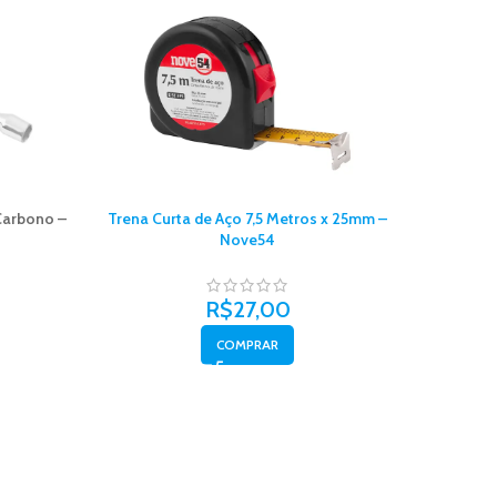
Carbono –
Trena Curta de Aço 7,5 Metros x 25mm –
Trena Cur
Nove54
R$
27,00
COMPRAR