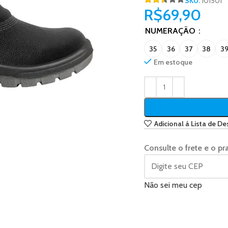
SKU:
101501
R$
69,90
NUMERAÇÃO
35
36
37
38
3
Em estoque
Adicional á Lista de De
Consulte o frete e o pr
Não sei meu cep