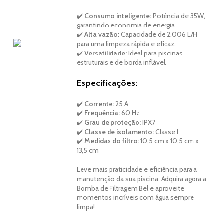
✔️
Consumo inteligente:
Potência de 35W,
garantindo economia de energia.
✔️
Alta vazão:
Capacidade de 2.006 L/H
para uma limpeza rápida e eficaz.
✔️
Versatilidade:
Ideal para piscinas
estruturais e de borda inflável.
Especificações:
✔️
Corrente:
25 A
✔️
Frequência:
60 Hz
✔️
Grau de proteção:
IPX7
✔️
Classe de isolamento:
Classe I
✔️
Medidas do filtro:
10,5 cm x 10,5 cm x
13,5 cm
Leve mais praticidade e eficiência para a
manutenção da sua piscina. Adquira agora a
Bomba de Filtragem Bel e aproveite
momentos incríveis com água sempre
limpa!