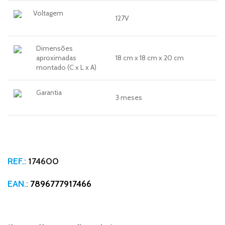
Voltagem
127V
Dimensões
aproximadas
18 cm x 18 cm x 20 cm
montado (C x L x A)
Garantia
3 meses
REF.:
174600
EAN.:
7896777917466