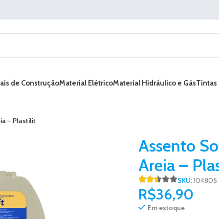
ais de Construção
Material Elétrico
Material Hidráulico e Gás
Tintas
a – Plastilit
Assento So
Areia – Plas
SKU:
104805
R$
36,90
Em estoque