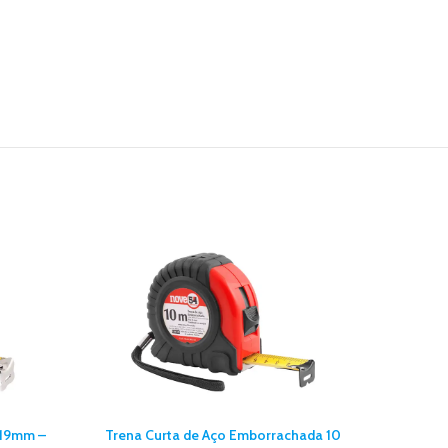
 19mm –
Trena Curta de Aço Emborrachada 10
Trena 