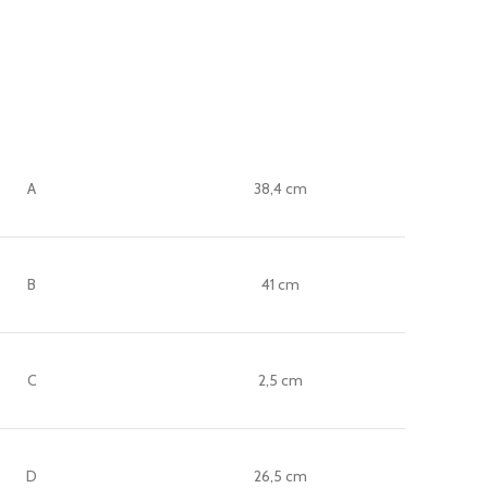
A
38,4 cm
B
41 cm
C
2,5 cm
D
26,5 cm