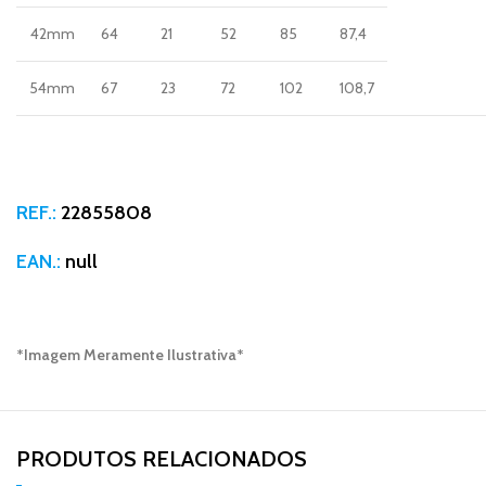
42mm
64
21
52
85
87,4
54mm
67
23
72
102
108,7
REF.:
22855808
EAN.:
null
*Imagem Meramente Ilustrativa*
PRODUTOS RELACIONADOS​