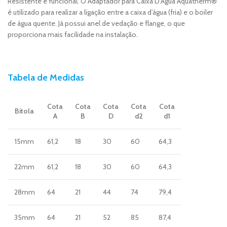
Resistente e funcional. O Adaptador para Caixa D’Água Aquatherm®
é utilizado para realizar a ligação entre a caixa d’água (fria) e o boiler
de água quente. Já possui anel de vedação e flange, o que
proporciona mais facilidade na instalação.
Tabela de Medidas
Cota
Cota
Cota
Cota
Cota
Bitola
A
B
D
d2
d1
15mm
61,2
18
30
60
64,3
22mm
61,2
18
30
60
64,3
28mm
64
21
44
74
79,4
35mm
64
21
52
85
87,4