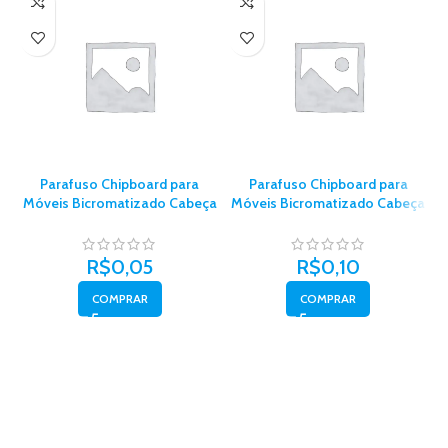
Parafuso Chipboard para
Parafuso Chipboard para
Móveis Bicromatizado Cabeça
Móveis Bicromatizado Cabeça
M
Chata Phillips 3,0 x 22 –
Chata Phillips 3,5 x 20 com
Belenus
10un – Belenus
R$
0,05
R$
0,10
COMPRAR
COMPRAR