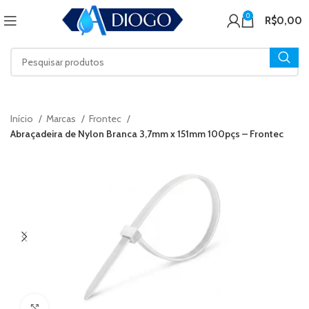
0
R$
0,00
Início
Marcas
Frontec
Abraçadeira de Nylon Branca 3,7mm x 151mm 100pçs – Frontec
Click to enlarge