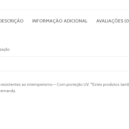
DESCRIÇÃO
INFORMAÇÃO ADICIONAL
AVALIAÇÕES (0
ização
A 6.6 resistentes ao intemperismo – Com proteção UV. *Estes produtos 
 demanda.