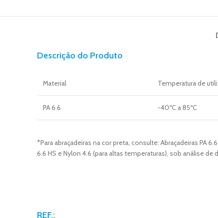
Descrição do Produto
Material
Temperatura de util
PA 6.6
-40ºC a 85ºC
*Para abraçadeiras na cor preta, consulte: Abraçadeiras P
6.6 HS e Nylon 4.6 (para altas temperaturas), sob análise de
REF.: