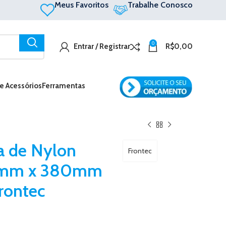
Meus Favoritos
Trabalhe Conosco
0
Entrar / Registrar
R$
0,00
 e Acessórios
Ferramentas
a de Nylon
Frontec
,5mm x 380mm
rontec