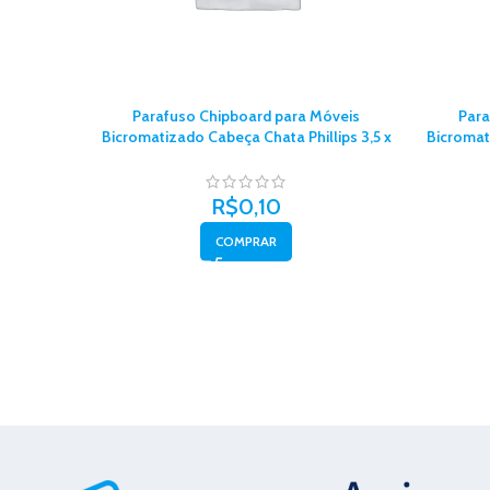
Parafuso Chipboard para Móveis
Para
Bicromatizado Cabeça Chata Phillips 3,5 x
Bicromat
35 com 10un – Belenus
R$
0,10
COMPRAR