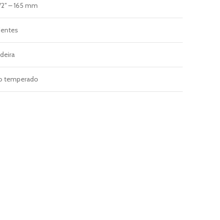
1/2″ – 165 mm
dentes
deira
o temperado