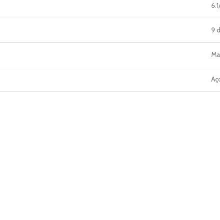
6.
9 
Ma
Aç