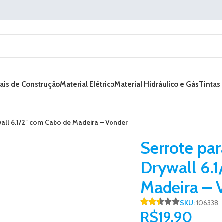
ais de Construção
Material Elétrico
Material Hidráulico e Gás
Tintas
all 6.1/2″ com Cabo de Madeira – Vonder
Serrote par
Drywall 6.
Madeira – 
SKU:
106338
R$
19,90