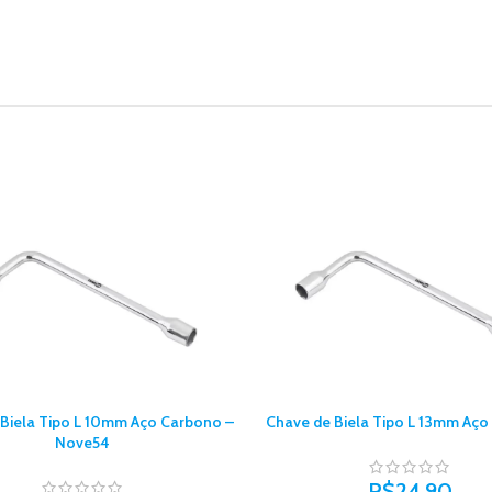
Biela Tipo L 10mm Aço Carbono –
Chave de Biela Tipo L 13mm Aç
Nove54
R$
24,90