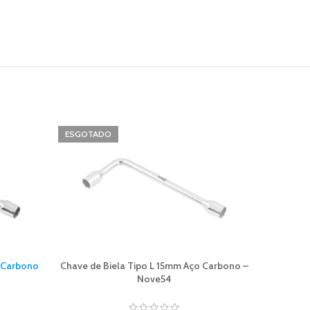
ESGOTADO
o Carbono
Chave de Biela Tipo L 15mm Aço Carbono –
Trena C
Nove54