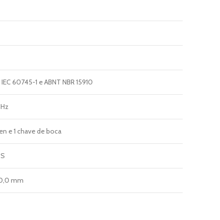
IEC 60745-1 e ABNT NBR 15910
 Hz
len e 1 chave de boca
0S
110,0 mm