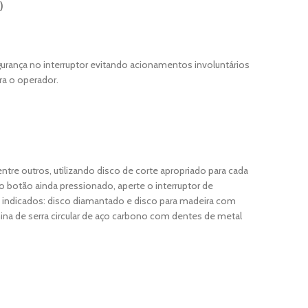
)
rança no interruptor evitando acionamentos involuntários
ra o operador.
 entre outros, utilizando disco de corte apropriado para cada
 o botão ainda pressionado, aperte o interruptor de
s indicados: disco diamantado e disco para madeira com
mina de serra circular de aço carbono com dentes de metal