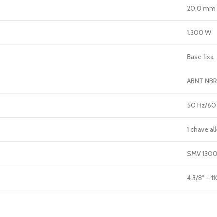
20,0 mm
1.300 W
Base fixa
ABNT NBR 
50 Hz/60
1 chave al
SMV 130
4.3/8″ – 