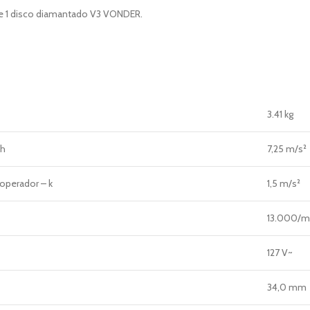
a e 1 disco diamantado V3 VONDER.
3.41 kg
ah
7,25 m/s²
 operador – k
1,5 m/s²
13.000/m
127 V~
34,0 mm