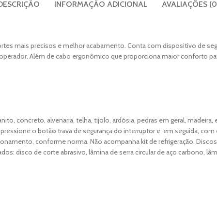
DESCRIÇÃO
INFORMAÇÃO ADICIONAL
AVALIAÇÕES (0
rtes mais precisos e melhor acabamento. Conta com dispositivo de segu
 operador. Além de cabo ergonômico que proporciona maior conforto pa
nito, concreto, alvenaria, telha, tijolo, ardósia, pedras em geral, madeira,
os: pressione o botão trava de segurança do interruptor e, em seguida, com
 acionamento, conforme norma. Não acompanha kit de refrigeração. Disco
os: disco de corte abrasivo, lâmina de serra circular de aço carbono, lâ