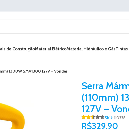
ais de Construção
Material Elétrico
Material Hidráulico e Gás
Tintas
10mm) 1300W SMV1300 127V – Vonder
Serra Márm
(110mm) 
127V – Von
SKU:
110338
R$
329,90