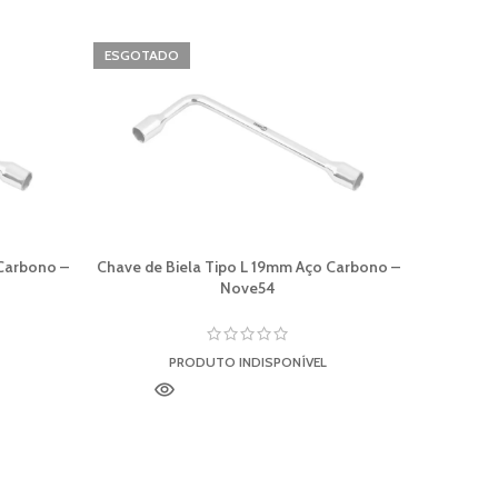
ESGOTADO
 Carbono –
Chave de Biela Tipo L 19mm Aço Carbono –
Trena 
Nove54
M
PRODUTO INDISPONÍVEL