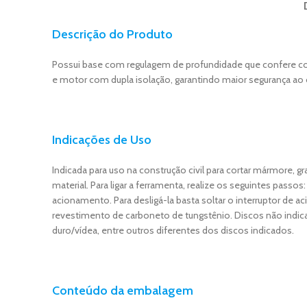
Descrição do Produto
Possui base com regulagem de profundidade que confere co
e motor com dupla isolação, garantindo maior segurança ao
Indicações de Uso
Indicada para uso na construção civil para cortar mármore, gra
material. Para ligar a ferramenta, realize os seguintes pass
acionamento. Para desligá-la basta soltar o interruptor de
revestimento de carboneto de tungstênio. Discos não indicad
duro/vídea, entre outros diferentes dos discos indicados.
Conteúdo da embalagem