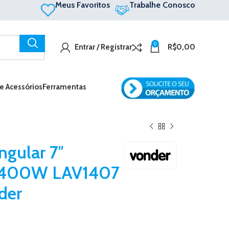
Meus Favoritos
Trabalhe Conosco
0
Entrar / Registrar
R$
0,00
 e Acessórios
Ferramentas
ngular 7″
1400W LAV1407
der