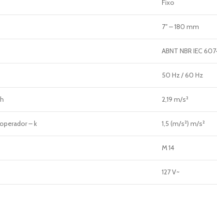
Fixo
7″ – 180 mm
ABNT NBR IEC 607
50 Hz / 60 Hz
ah
2,19 m/s²
 operador – k
1,5 (m/s²) m/s²
M 14
127 V~