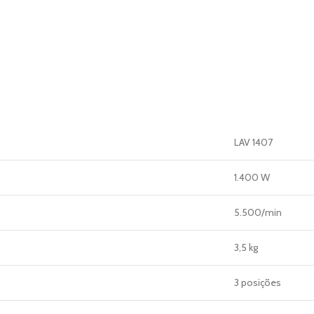
LAV 1407
1.400 W
5.500/min
3,5 kg
3 posições