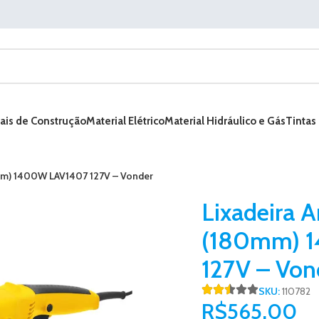
ais de Construção
Material Elétrico
Material Hidráulico e Gás
Tintas
0mm) 1400W LAV1407 127V – Vonder
Lixadeira A
(180mm) 
127V – Von
SKU:
110782
R$
565,00