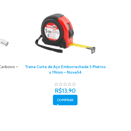
 Carbono –
Trena Curta de Aço Emborrachada 5 Metros
Trena 
x 19mm – Nove54
M
R$
13,90
COMPRAR