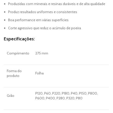
Produzidas com minerais e resinas duráveis e de alta qualidade
Produz resultados uniformes e consistentes
Boa performance em várias superfícies
Corte agressivo que reduz o acúmulo de poeira
Especificações:
Comprimento
275 mm
Forma do
Folha
produto
P120, P60, P220, P180, P40, P150, P800,
Grão
P600, P400, P280, P320, P80