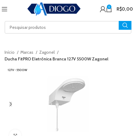
0
R$
0,00
Início
Marcas
Zagonel
Ducha FitPRO Eletrônica Branca 127V 5500W Zagonel
127V - 5500W
Click to enlarge