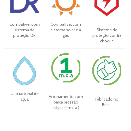
Compatível com
Compatível com
sistema de
sistema solar e a
Sistema de
proteção DR
gás
proteção contra
choque
Uso racional de
Acionamento com
água
Fabricado no
baixa pressão
Brasil
d’água (1 m.c.a.)