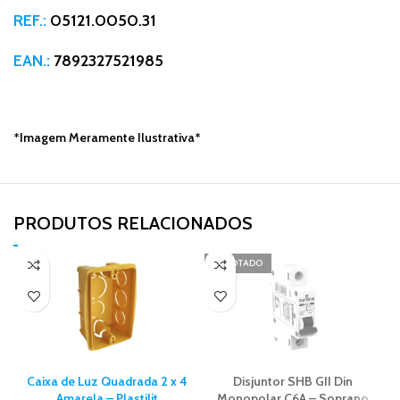
REF.:
05121.0050.31
EAN.:
7892327521985
*Imagem Meramente Ilustrativa*
PRODUTOS RELACIONADOS​
ESGOTADO
Caixa de Luz Quadrada 2 x 4
Disjuntor SHB GII Din
Amarela – Plastilit
Monopolar C6A – Soprano