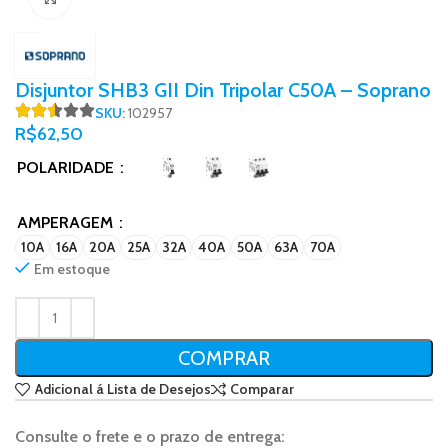
Disjuntor SHB3 GII Din Tripolar C50A – Soprano
SKU:
102957
R$
62,50
POLARIDADE
AMPERAGEM
10A
16A
20A
25A
32A
40A
50A
63A
70A
Em estoque
COMPRAR
Adicional á Lista de Desejos
Comparar
Consulte o frete e o prazo de entrega: