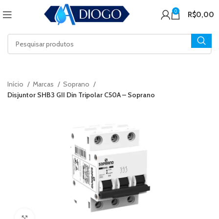
0
R$
0,00
Início
Marcas
Soprano
Disjuntor SHB3 GII Din Tripolar C50A – Soprano
Click to enlarge