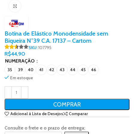
Click to enlarge
Botina de Elástico Monodensidade sem
Biqueira N°39 C.A. 17137 – Cartom
SKU:
107795
R$
44,90
NUMERAÇÃO
35
39
40
41
42
43
44
45
46
Em estoque
COMPRAR
Adicional á Lista de Desejos
Comparar
Consulte o frete e o prazo de entrega: