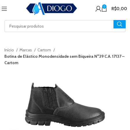
0
R$
0,00
Início
Marcas
Cartom
Botina de Elástico Monodensidade sem Biqueira N°39 C.A. 17137 –
Cartom