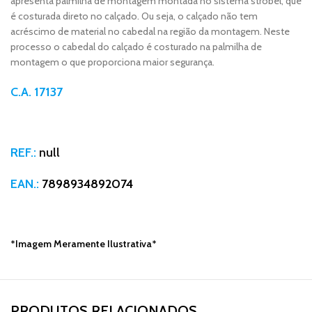
apresenta palmilha de montagem montada no sistema strobel, que
é costurada direto no calçado. Ou seja, o calçado não tem
acréscimo de material no cabedal na região da montagem. Neste
processo o cabedal do calçado é costurado na palmilha de
montagem o que proporciona maior segurança.
C.A. 17137
REF.:
null
EAN.:
7898934892074
*Imagem Meramente Ilustrativa*
PRODUTOS RELACIONADOS​