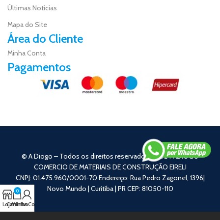
Últimas Notícias
Mapa do Site
Área do Cliente
Minha Conta
Pagamentos
© A Diogo – Todos os direitos reservados – 2024 ADIOGO
COMERCIO DE MATERIAIS DE CONSTRUÇÃO EIRELI
CNPJ: 01.475.960/0001-70 Endereço: Rua Pedro Zagonel, 1396|
Novo Mundo | Curitiba | PR CEP: 81050-110
0
Loja
Carrinho
Minha Conta