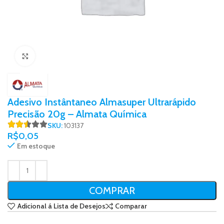
Click to enlarge
Adesivo Instântaneo Almasuper Ultrarápido
Precisão 20g – Almata Química
SKU:
103137
R$
0,05
Em estoque
COMPRAR
Adicional á Lista de Desejos
Comparar