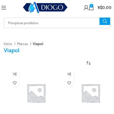
0
R$
0,00
Início
Marcas
Viapol
Viapol